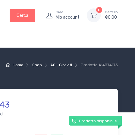
0
Ciao
Carrello
Cerca
Mio account
€
0,00
Home
Shop
A0 - Giraviti
Prodotto
A14374175
.43
a)
Prodotto disponibile