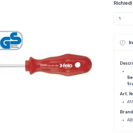
Richiedi
I
Descr
Se
tr
Art. N
A1
Brand
AB