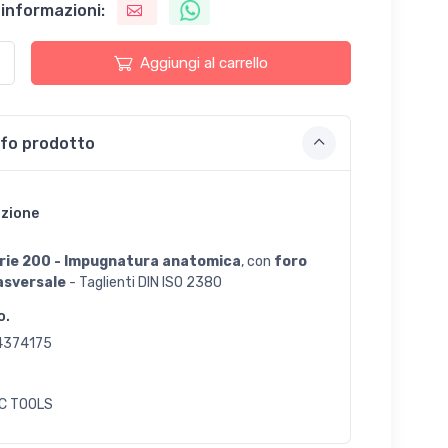
 informazioni:
Aggiungi al carrello
nfo prodotto
izione
rie 200 - Impugnatura anatomica
, con
foro
asversale
- Taglienti DIN ISO 2380
o.
4374175
C TOOLS