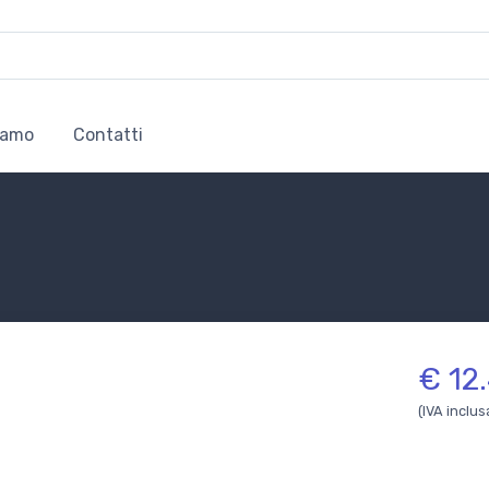
iamo
Contatti
€ 12
(IVA inclus