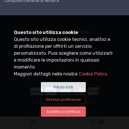
Condizioni Generali di Vendita
Ferramenta Xtumble
Questo sito utilizza cookie
Questo sito utilizza cookie tecnici, analitici e
P.IVA
DEMO0000000
di profilazione per offrirti un servizio
+39
personalizzato. Puoi scegliere come utilizzarli
info@xtumble.com
e modificare le impostazioni in qualsiasi
momento.
Maggiori dettagli nella nostra
Cookie Policy
.
Rifiuta tutti
Gestisci preferenze
© All rights reserved. Made by
Xtumble
Accetta e continua
0
Menu
€
0,00