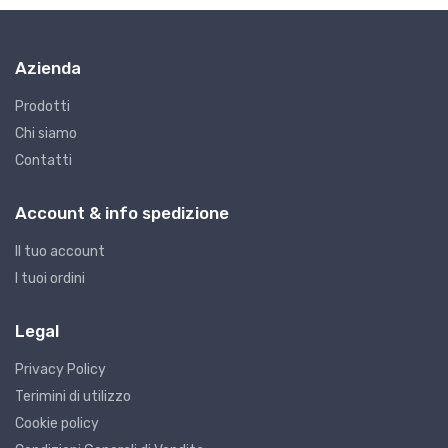
Azienda
Prodotti
Chi siamo
Contatti
A0 - Giraviti
A
GIRAVITI A 1380/1 MM 2,0X60
G
Account & info spedizione
€3.68
€
Il tuo account
I tuoi ordini
Legal
Privacy Policy
Terimini di utilizzo
Cookie policy