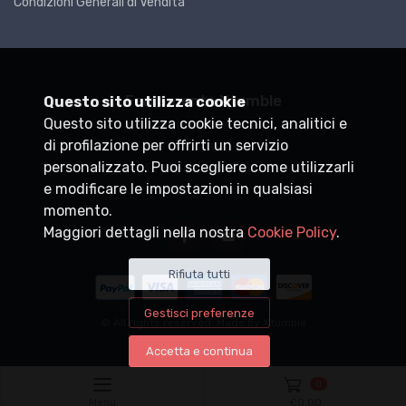
Condizioni Generali di Vendita
Ferramenta Xtumble
Questo sito utilizza cookie
Questo sito utilizza cookie tecnici, analitici e
P.IVA
DEMO0000000
di profilazione per offrirti un servizio
+39
personalizzato. Puoi scegliere come utilizzarli
info@xtumble.com
e modificare le impostazioni in qualsiasi
momento.
Maggiori dettagli nella nostra
Cookie Policy
.
Rifiuta tutti
Gestisci preferenze
© All rights reserved. Made by
Xtumble
Accetta e continua
0
Menu
€
0,00