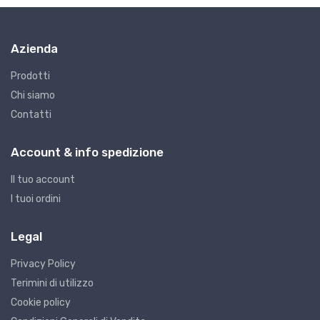
Azienda
Prodotti
Chi siamo
Contatti
F6 - Frese
F
FRESE F8000X3
F
Account & info spedizione
€12.05
€
Il tuo account
I tuoi ordini
Legal
Privacy Policy
Terimini di utilizzo
Cookie policy