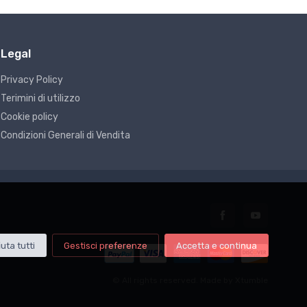
Legal
G5 - Fissaggio rapido, staffaggio
G5 - Fi
DISPOSITIVI G 3745/2X2
DISPO
Privacy Policy
Terimini di utilizzo
€22.75
€27.
Cookie policy
Condizioni Generali di Vendita
iuta tutti
Gestisci preferenze
Accetta e continua
© All rights reserved. Made by
Xtumble