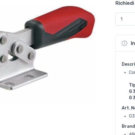
Richiedi
I
Descr
Co
Ti
G 
G 
Art. N
G3
Brand
AB