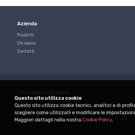
Azienda
o
G5 - Fissaggio rapido, staffaggio
G5 - Fi
DISPOSITIVI G 3745/1X3
DISPO
Prodotti
Chi siamo
€25.73
€35.3
Contatti
Ferramenta Xtumble
Questo sito utilizza cookie
P.IVA
DEMO0000000
Questo sito utilizza cookie tecnici, analitici e di profi
+39
scegliere come utilizzarli e modificare le impostazion
info@xtumble.com
Maggiori dettagli nella nostra
Cookie Policy
.