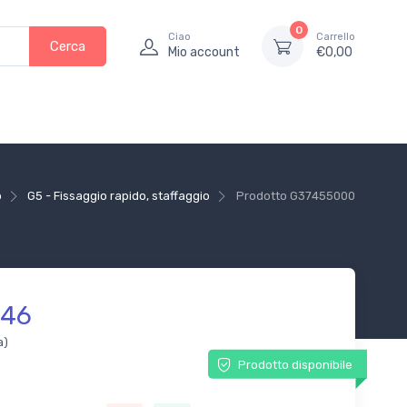
0
Ciao
Carrello
Cerca
Mio account
€
0,00
p
G5 - Fissaggio rapido, staffaggio
Prodotto
G37455000
.46
a)
Prodotto disponibile