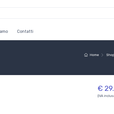
iamo
Contatti
Home
Sho
€ 29
(IVA inclus