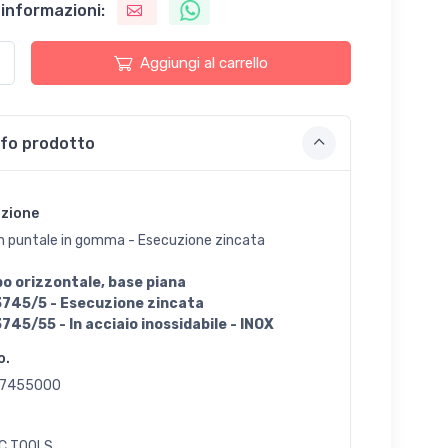
 informazioni:
Aggiungi al carrello
nfo prodotto
izione
n puntale in gomma - Esecuzione zincata
po orizzontale, base piana
3745/5 - Esecuzione zincata
3745/55 - In acciaio inossidabile - INOX
o.
7455000
C TOOLS