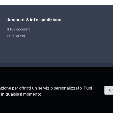
Account & info spedizione
ssaggio rapido, staffaggio
G5 - Fissaggio rapido, staffaggio
SITIVI G 3745/1X4
DISPOSITIVI G 3745/1X5
Il tuo account
I tuoi ordini
1
€36.80
lazione per offrirti un servizio personalizzato. Puoi
Rif
i in qualsiasi momento.