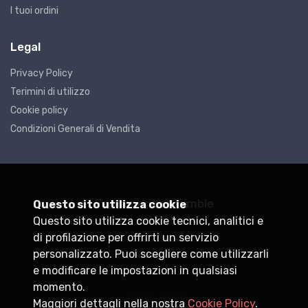
I tuoi ordini
Legal
Privacy Policy
Terimini di utilizzo
Cookie policy
Condizioni Generali di Vendita
Ferramenta Xtumble
Questo sito utilizza cookie
Questo sito utilizza cookie tecnici, analitici e
P.IVA
DEMO0000000
di profilazione per offrirti un servizio
+39
personalizzato. Puoi scegliere come utilizzarli
info@xtumble.com
e modificare le impostazioni in qualsiasi
momento.
Maggiori dettagli nella nostra
Cookie Policy
.