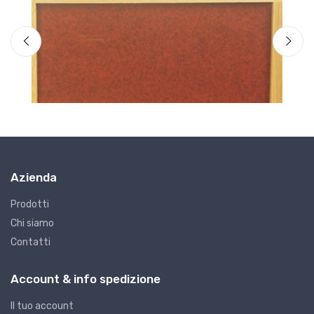
Azienda
Prodotti
Chi siamo
Contatti
H3 - Blocchetti di riscontro, contafiletti, spessimetri
H
32 BLOCCHETTI H 4530/0X32
4
Account & info spedizione
€854.68
€
Il tuo account