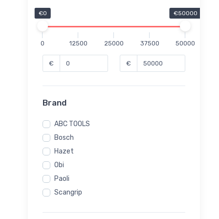
€0
€50000
0
12500
25000
37500
50000
€
€
Brand
ABC TOOLS
Bosch
Hazet
Obi
Paoli
Scangrip