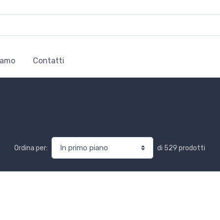
iamo
Contatti
di
529
prodotti
Ordina per: