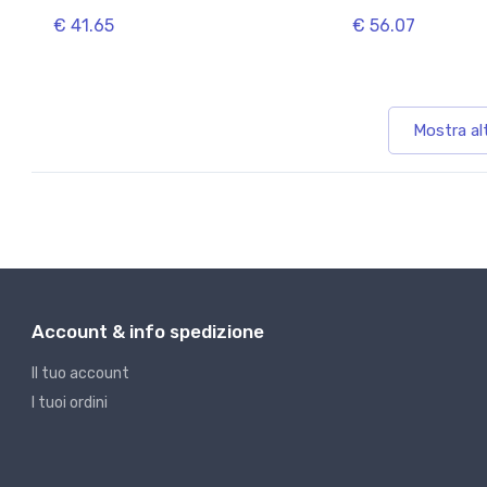
€ 41.65
€ 56.07
Mostra al
Account & info spedizione
Il tuo account
I tuoi ordini