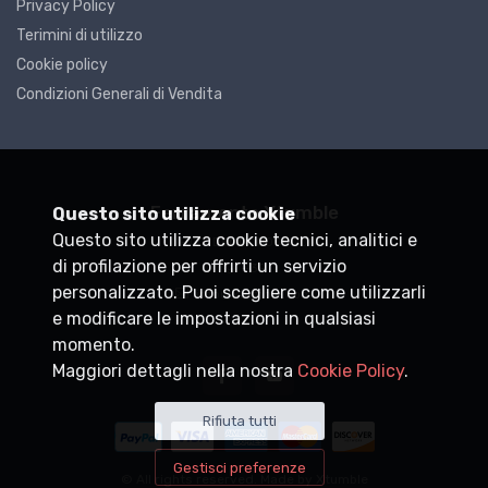
Privacy Policy
Terimini di utilizzo
Cookie policy
Condizioni Generali di Vendita
Ferramenta Xtumble
Questo sito utilizza cookie
Questo sito utilizza cookie tecnici, analitici e
P.IVA
DEMO0000000
di profilazione per offrirti un servizio
+39
personalizzato. Puoi scegliere come utilizzarli
info@xtumble.com
e modificare le impostazioni in qualsiasi
momento.
Maggiori dettagli nella nostra
Cookie Policy
.
Rifiuta tutti
Gestisci preferenze
© All rights reserved. Made by
Xtumble