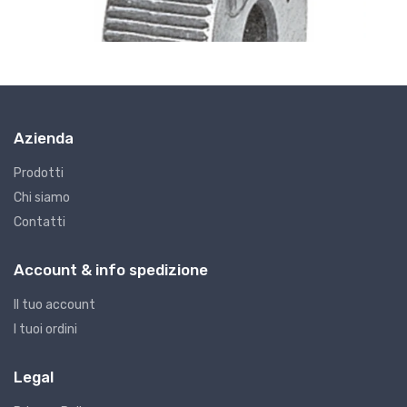
Azienda
Prodotti
Chi siamo
Contatti
G7 - Godroni
G
GODRONI FORMA A TAGLIO 15
G
Account & info spedizione
€8.08
€
Il tuo account
I tuoi ordini
Legal