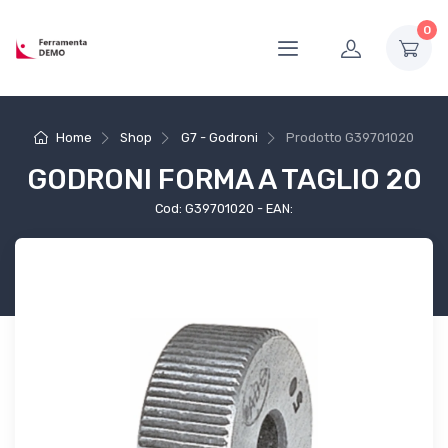
0
Home
Shop
G7 - Godroni
Prodotto
G39701020
GODRONI FORMA A TAGLIO 20
Cod: G39701020 - EAN: