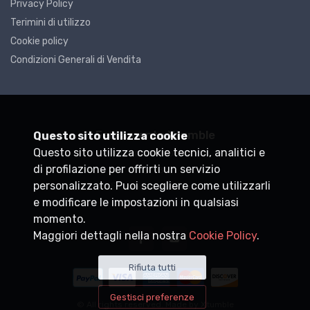
Privacy Policy
Terimini di utilizzo
Cookie policy
Condizioni Generali di Vendita
Ferramenta Xtumble
Questo sito utilizza cookie
Questo sito utilizza cookie tecnici, analitici e
P.IVA
DEMO0000000
di profilazione per offrirti un servizio
+39
personalizzato. Puoi scegliere come utilizzarli
info@xtumble.com
e modificare le impostazioni in qualsiasi
momento.
Maggiori dettagli nella nostra
Cookie Policy
.
Rifiuta tutti
Gestisci preferenze
© All rights reserved. Made by
Xtumble