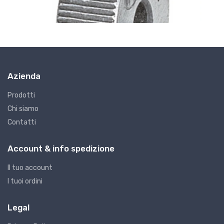
Azienda
Prodotti
Chi siamo
Contatti
G7 - Godroni
G
GODRONI FORMA A TAGLIO 15
G
Account & info spedizione
€8.08
€
Il tuo account
I tuoi ordini
Legal