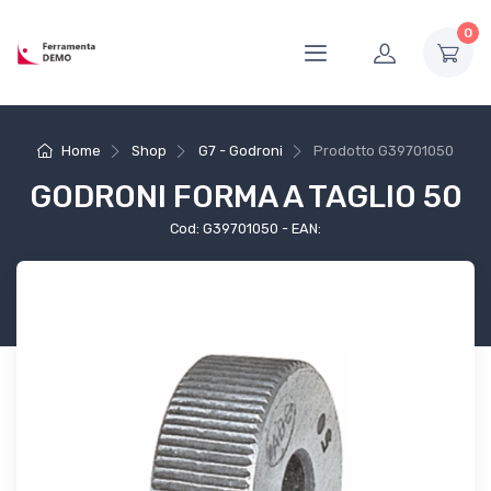
0
Home
Shop
G7 - Godroni
Prodotto
G39701050
GODRONI FORMA A TAGLIO 50
Cod: G39701050 - EAN: