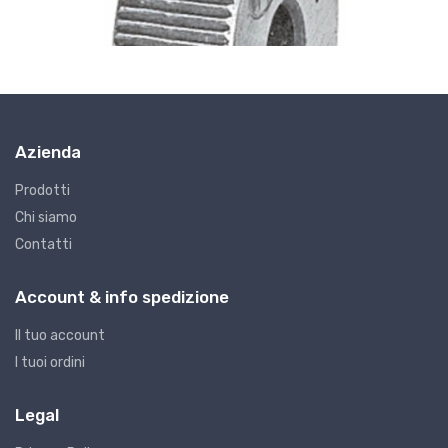
Azienda
Prodotti
Chi siamo
Contatti
G7 - Godroni
G
GODRONI FORMA A TAGLIO 15
G
Account & info spedizione
€8.08
€
Il tuo account
I tuoi ordini
Legal