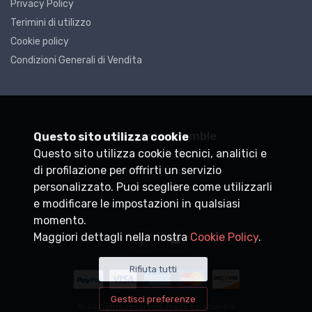
Privacy Policy
Terimini di utilizzo
Cookie policy
Condizioni Generali di Vendita
Ferramenta Xtumble
Questo sito utilizza cookie
Questo sito utilizza cookie tecnici, analitici e
P.IVA
DEMO0000000
di profilazione per offrirti un servizio
+39
personalizzato. Puoi scegliere come utilizzarli
info@xtumble.com
e modificare le impostazioni in qualsiasi
momento.
Maggiori dettagli nella nostra
Cookie Policy
.
Rifiuta tutti
Gestisci preferenze
© All rights reserved. Made by
Xtumble