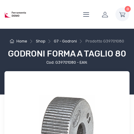
0
Home
Shop
G7 - Godroni
Prodotto
G39701080
GODRONI FORMA A TAGLIO 80
Cod: G39701080 - EAN: