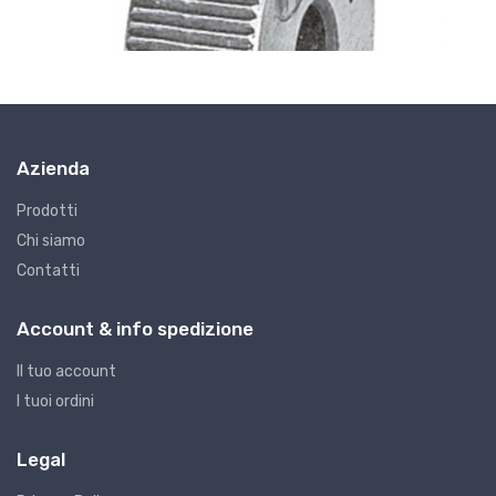
Azienda
Prodotti
Chi siamo
Contatti
G7 - Godroni
G
GODRONI FORMA A TAGLIO 15
G
Account & info spedizione
€8.08
€
Il tuo account
I tuoi ordini
Legal