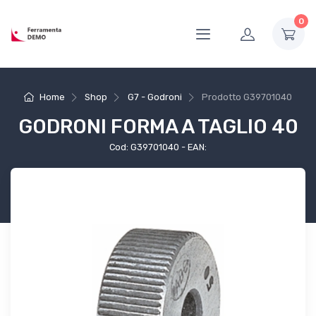
0
Home
Shop
G7 - Godroni
Prodotto
G39701040
GODRONI FORMA A TAGLIO 40
Cod: G39701040 - EAN: