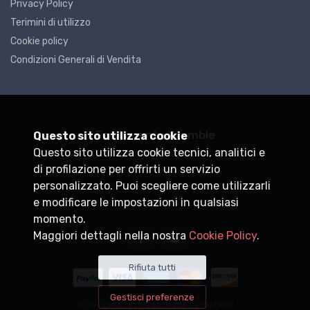
Privacy Policy
Terimini di utilizzo
Cookie policy
Condizioni Generali di Vendita
Ferramenta Xtumble
Questo sito utilizza cookie
Questo sito utilizza cookie tecnici, analitici e
P.IVA
DEMO0000000
di profilazione per offrirti un servizio
+39
personalizzato. Puoi scegliere come utilizzarli
info@xtumble.com
e modificare le impostazioni in qualsiasi
momento.
Maggiori dettagli nella nostra
Cookie Policy
.
Rifiuta tutti
Gestisci preferenze
© All rights reserved. Made by
Xtumble