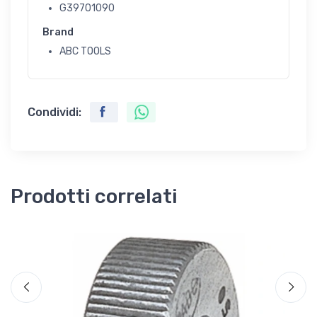
G39701090
Brand
ABC TOOLS
Condividi:
Prodotti correlati
G
G
€