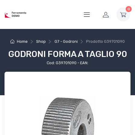
0
Home
Shop
G7 - Godroni
Prodotto
G39701090
GODRONI FORMA A TAGLIO 90
Cod: G39701090 - EAN: