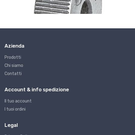
Azienda
Prodotti
Chi siamo
Contatti
G7 - Godroni
GODRONI FORMA A TAGLIO 15
Account & info spedizione
€8.08
Il tuo account
I tuoi ordini
Legal