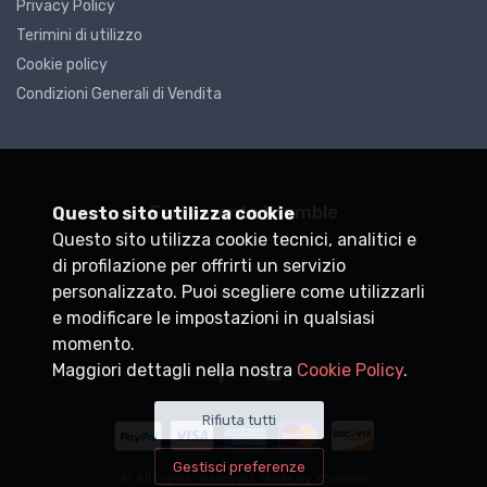
Privacy Policy
Terimini di utilizzo
Cookie policy
Condizioni Generali di Vendita
Ferramenta Xtumble
Questo sito utilizza cookie
Questo sito utilizza cookie tecnici, analitici e
P.IVA
DEMO0000000
di profilazione per offrirti un servizio
+39
personalizzato. Puoi scegliere come utilizzarli
info@xtumble.com
e modificare le impostazioni in qualsiasi
momento.
Maggiori dettagli nella nostra
Cookie Policy
.
Rifiuta tutti
Gestisci preferenze
© All rights reserved. Made by
Xtumble